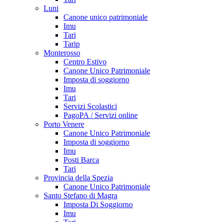
Luni
Canone unico patrimoniale
Imu
Tari
Tarip
Monterosso
Centro Estivo
Canone Unico Patrimoniale
Imposta di soggiorno
Imu
Tari
Servizi Scolastici
PagoPA / Servizi online
Porto Venere
Canone Unico Patrimoniale
Imposta di soggiorno
Imu
Posti Barca
Tari
Provincia della Spezia
Canone Unico Patrimoniale
Santo Stefano di Magra
Imposta Di Soggiorno
Imu