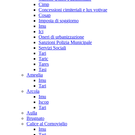
Cimp
Concessioni cimiteriali e lux votivae
Cosap
Imposta di soggiorno
Imu
Ici
Oneri di urbanizzazione
Sanzioni Polizia Municipale
Servizi Sociali
Tari
Taric
Tares
Tasi
Ameglia
Imu
Tari
Arcola
Imu
Iscop
Tari
Aulla
Brugnato
Calice al Cornoviglio
Imu
Tari