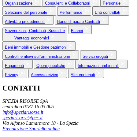
Organizzazione
Consulenti e Collaboratori
Personale
Selezione del personale
Performance
Enti controllati
Attività e procedimenti
Bandi di gara e Contratti
Sovvenzioni, Contributi, Sussidi e
Bilanci
Vantaggi economici
Beni immobili e Gestione patrimoni
Controlli e rilievi sull'amministrazione
Servizi erogati
Pagamenti
Opere pubbliche
Informazioni ambientali
Privacy
Accesso civico
Altri contenuti
CONTATTI
SPEZIA RISORSE SpA
centralino 0187 16 03 005
info@speziarisorse.it
speziarisorse@pec.it
Via Alfonso Lamarmora 18 - La Spezia
Prenotazione Sportello online