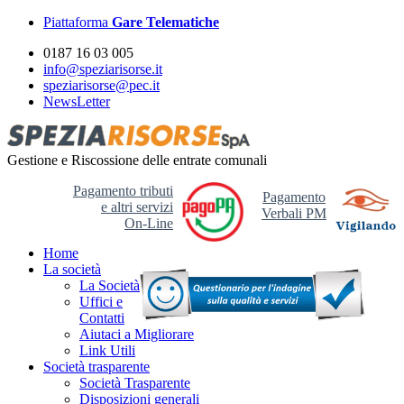
Piattaforma
Gare Telematiche
0187 16 03 005
info@speziarisorse.it
speziarisorse@pec.it
NewsLetter
Gestione e Riscossione delle entrate comunali
Pagamento tributi
Pagamento
e altri servizi
Verbali PM
On-Line
Home
La società
La Società
Uffici e
Contatti
Aiutaci a Migliorare
Link Utili
Società trasparente
Società Trasparente
Disposizioni generali