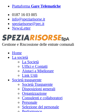
Piattaforma
Gare Telematiche
0187 16 03 005
info@speziarisorse.it
speziarisorse@pec.it
NewsLetter
Gestione e Riscossione delle entrate comunali
Home
La società
La Società
Uffici e Contatti
Aiutaci a Migliorare
Link Utili
Società trasparente
Società Trasparente
Disposizioni generali
Organizzazione
Consulenti e collaboratori
Personale
Selezione del personale
Performance