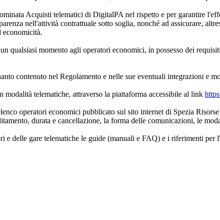
ominata Acquisti telematici di DigitalPA nel rispetto e per garantire l'eff
arenza nell'attività contrattuale sotto soglia, nonché ad assicurare, altres
ed economicità.
 un qualsiasi momento agli operatori economici, in possesso dei requisiti,
anto contenuto nel Regolamento e nelle sue eventuali integrazioni e mo
 modalità telematiche, attraverso la piattaforma accessibile al link
https
'elenco operatori economici pubblicato sul sito internet di Spezia Risorse
reditamento, durata e cancellazione, la forma delle comunicazioni, le mod
i e delle gare telematiche le guide (manuali e FAQ) e i riferimenti per l'a