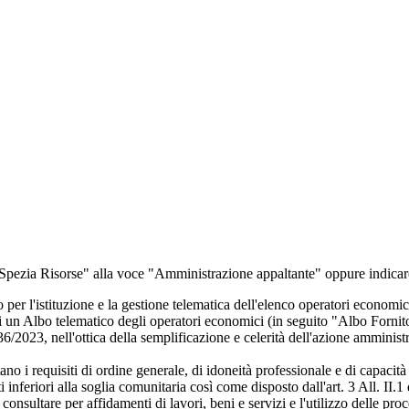
re "Spezia Risorse" alla voce "Amministrazione appaltante" oppure indi
 l'istituzione e la gestione telematica dell'elenco operatori economici d
un Albo telematico degli operatori economici (in seguito "Albo Fornitori")
 36/2023, nell'ottica della semplificazione e celerità dell'azione amministr
no i requisiti di ordine generale, di idoneità professionale e di capacità 
ti inferiori alla soglia comunitaria così come disposto dall'art. 3 All. I
 consultare per affidamenti di lavori, beni e servizi e l'utilizzo delle pro