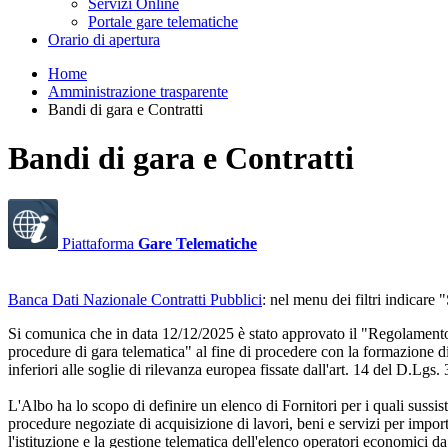
Servizi Online
Portale gare telematiche
Orario di apertura
Home
Amministrazione trasparente
Bandi di gara e Contratti
Bandi di gara e Contratti
Piattaforma
Gare Telematiche
Banca Dati Nazionale Contratti Pubblici
: nel menu dei filtri indica
Si comunica che in data 12/12/2025 è stato approvato il "Regolamento per
procedure di gara telematica" al fine di procedere con la formazione di 
inferiori alle soglie di rilevanza europea fissate dall'art. 14 del D.Lgs.
L'Albo ha lo scopo di definire un elenco di Fornitori per i quali sussista
procedure negoziate di acquisizione di lavori, beni e servizi per impor
l'istituzione e la gestione telematica dell'elenco operatori economici da