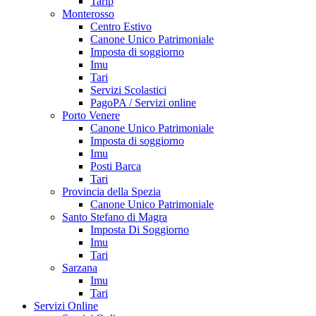
Tarip
Monterosso
Centro Estivo
Canone Unico Patrimoniale
Imposta di soggiorno
Imu
Tari
Servizi Scolastici
PagoPA / Servizi online
Porto Venere
Canone Unico Patrimoniale
Imposta di soggiorno
Imu
Posti Barca
Tari
Provincia della Spezia
Canone Unico Patrimoniale
Santo Stefano di Magra
Imposta Di Soggiorno
Imu
Tari
Sarzana
Imu
Tari
Servizi Online