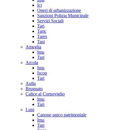
Ici
Oneri di urbanizzazione
Sanzioni Polizia Municipale
Servizi Sociali
Tari
Taric
Tares
Tasi
Ameglia
Imu
Tari
Arcola
Imu
Iscop
Tari
Aulla
Brugnato
Calice al Cornoviglio
Imu
Tari
Luni
Canone unico patrimoniale
Imu
Tari