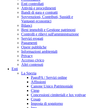
Enti controllati
Attività e procedimenti
Bandi di gara e contratti
Sovvenzioni, Contributi, Sussidi e
Vantaggi economici
Bilanci
Beni immobili e Gestione patrimoni
Controlli e rilievi sull'amministrazione
Servizi erogati
Pagamenti
Opere pubbliche
Informazioni ambientali
Privacy
Accesso civico
Altri contenuti
Enti
La Spezia
PagoPA / Servizi online
Affissioni
Canone Unico Patrimoniale
Cimp
Concessioni cimiteriali e lux votivae
Cosap
Imposta di soggiorno
Imu