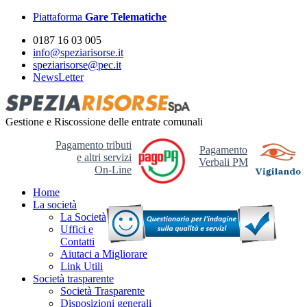
Piattaforma
Gare Telematiche
0187 16 03 005
info@speziarisorse.it
speziarisorse@pec.it
NewsLetter
Gestione e Riscossione delle entrate comunali
Pagamento tributi
Pagamento
e altri servizi
Verbali PM
On-Line
Home
La società
La Società
Uffici e
Contatti
Aiutaci a Migliorare
Link Utili
Società trasparente
Società Trasparente
Disposizioni generali