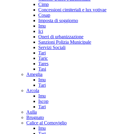
Cimp
Concessioni cimiteriali e lux votivae
Cosap
Imposta di soggiorno
Imu
Ici
Oneri di urbanizzazione
Sanzioni Polizia Municipale
Servizi Sociali
Tari
Taric
Tares
Tasi
Ameglia
Imu
Tari
Arcola
Imu
Iscop
Tari
Aulla
Brugnato
Calice al Cornoviglio
Imu
Tari