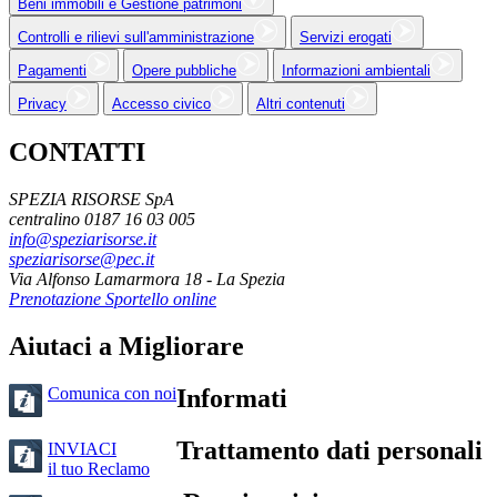
Beni immobili e Gestione patrimoni
Controlli e rilievi sull'amministrazione
Servizi erogati
Pagamenti
Opere pubbliche
Informazioni ambientali
Privacy
Accesso civico
Altri contenuti
CONTATTI
SPEZIA RISORSE SpA
centralino 0187 16 03 005
info@speziarisorse.it
speziarisorse@pec.it
Via Alfonso Lamarmora 18 - La Spezia
Prenotazione Sportello online
Aiutaci a Migliorare
Comunica con noi
Informati
Trattamento dati personali
INVIACI
il tuo Reclamo