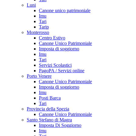
Luni
Canone unico patrimoniale
Imu
Tari
Tarip
Monterosso
Centro Estivo
Canone Unico Patrimoniale
Imposta di soggiorno
Imu
Tari
Servizi Scolastici
PagoPA / Servizi online
Porto Venere
Canone Unico Patrimoniale
Imposta di soggiorno
Imu
Posti Barca
Tari
Provincia della Spezia
Canone Unico Patrimoniale
Santo Stefano di Magra
Imposta Di Soggiorno
Imu