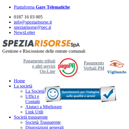
Piattaforma
Gare Telematiche
0187 16 03 005
info@speziarisorse.it
speziarisorse@pec.it
NewsLetter
Gestione e Riscossione delle entrate comunali
Pagamento tributi
Pagamento
e altri servizi
Verbali PM
On-Line
Home
La società
La Società
Uffici e
Contatti
Aiutaci a Migliorare
Link Utili
Società trasparente
Società Trasparente
Disposizioni generali