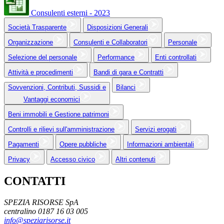
Consulenti esterni - 2023
Società Trasparente
Disposizioni Generali
Organizzazione
Consulenti e Collaboratori
Personale
Selezione del personale
Performance
Enti controllati
Attività e procedimenti
Bandi di gara e Contratti
Sovvenzioni, Contributi, Sussidi e
Bilanci
Vantaggi economici
Beni immobili e Gestione patrimoni
Controlli e rilievi sull'amministrazione
Servizi erogati
Pagamenti
Opere pubbliche
Informazioni ambientali
Privacy
Accesso civico
Altri contenuti
CONTATTI
SPEZIA RISORSE SpA
centralino 0187 16 03 005
info@speziarisorse.it