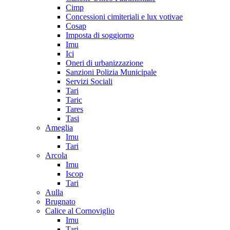
Cimp
Concessioni cimiteriali e lux votivae
Cosap
Imposta di soggiorno
Imu
Ici
Oneri di urbanizzazione
Sanzioni Polizia Municipale
Servizi Sociali
Tari
Taric
Tares
Tasi
Ameglia
Imu
Tari
Arcola
Imu
Iscop
Tari
Aulla
Brugnato
Calice al Cornoviglio
Imu
Tari