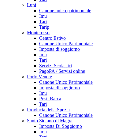
Luni
Canone unico patrimoniale
Imu
Tari
Tarip
Monterosso
Centro Estivo
Canone Unico Patrimoniale
Imposta di soggiorno
Imu
Tari
Servizi Scolastici
PagoPA / Servizi online
Porto Venere
Canone Unico Patrimoniale
Imposta di soggiorno
Imu
Posti Barca
Tari
Provincia della Spezia
Canone Unico Patrimoniale
Santo Stefano di Magra
Imposta Di Soggiorno
Imu