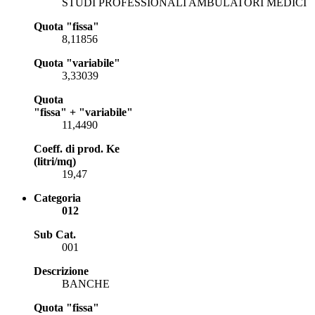
STUDI PROFESSIONALI AMBULATORI MEDICI
Quota "fissa"
8,11856
Quota "variabile"
3,33039
Quota
"fissa" + "variabile"
11,4490
Coeff. di prod. Ke
(litri/mq)
19,47
Categoria
012
Sub Cat.
001
Descrizione
BANCHE
Quota "fissa"