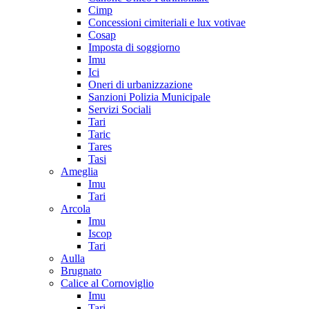
Cimp
Concessioni cimiteriali e lux votivae
Cosap
Imposta di soggiorno
Imu
Ici
Oneri di urbanizzazione
Sanzioni Polizia Municipale
Servizi Sociali
Tari
Taric
Tares
Tasi
Ameglia
Imu
Tari
Arcola
Imu
Iscop
Tari
Aulla
Brugnato
Calice al Cornoviglio
Imu
Tari