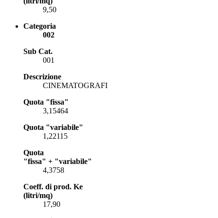
(litri/mq)
9,50
Categoria
002
Sub Cat.
001
Descrizione
CINEMATOGRAFI
Quota "fissa"
3,15464
Quota "variabile"
1,22115
Quota
"fissa" + "variabile"
4,3758
Coeff. di prod. Ke
(litri/mq)
17,90