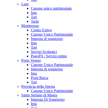
Luni
Canone unico patrimoniale
Imu
Tari
Tarip
Monterosso
Centro Estivo
Canone Unico Patrimoniale
Imposta di soggiorno
Imu
Tari
Servizi Scolastici
PagoPA / Servizi online
Porto Venere
Canone Unico Patrimoniale
Imposta di soggiorno
Imu
Posti Barca
Tari
Provincia della Spezia
Canone Unico Patrimoniale
Santo Stefano di Magra
Imposta Di Soggiorno
Imu