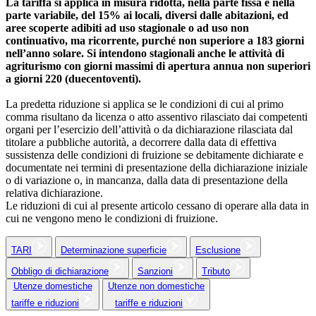
La tariffa si applica in misura ridotta, nella parte fissa e nella
parte variabile, del 15% ai locali, diversi dalle abitazioni, ed
aree scoperte adibiti ad uso stagionale o ad uso non
continuativo, ma ricorrente, purché non superiore a 183 giorni
nell’anno solare. Si intendono stagionali anche le attività di
agriturismo con giorni massimi di apertura annua non superiori
a giorni 220 (duecentoventi).
La predetta riduzione si applica se le condizioni di cui al primo
comma risultano da licenza o atto assentivo rilasciato dai competenti
organi per l’esercizio dell’attività o da dichiarazione rilasciata dal
titolare a pubbliche autorità, a decorrere dalla data di effettiva
sussistenza delle condizioni di fruizione se debitamente dichiarate e
documentate nei termini di presentazione della dichiarazione iniziale
o di variazione o, in mancanza, dalla data di presentazione della
relativa dichiarazione.
Le riduzioni di cui al presente articolo cessano di operare alla data in
cui ne vengono meno le condizioni di fruizione.
TARI
Determinazione superficie
Esclusione
Obbligo di dichiarazione
Sanzioni
Tributo
Utenze domestiche
Utenze non domestiche
tariffe e riduzioni
tariffe e riduzioni