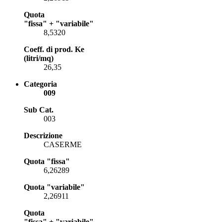
Quota
"fissa" + "variabile"
8,5320
Coeff. di prod. Ke
(litri/mq)
26,35
Categoria
009
Sub Cat.
003
Descrizione
CASERME
Quota "fissa"
6,26289
Quota "variabile"
2,26911
Quota
"fissa" + "variabile"