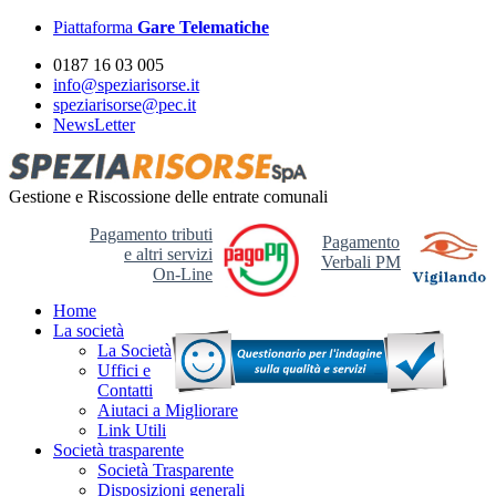
Piattaforma
Gare Telematiche
0187 16 03 005
info@speziarisorse.it
speziarisorse@pec.it
NewsLetter
Gestione e Riscossione delle entrate comunali
Pagamento tributi
Pagamento
e altri servizi
Verbali PM
On-Line
Home
La società
La Società
Uffici e
Contatti
Aiutaci a Migliorare
Link Utili
Società trasparente
Società Trasparente
Disposizioni generali