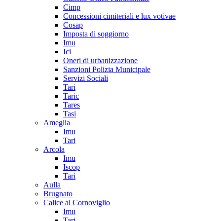
Cimp
Concessioni cimiteriali e lux votivae
Cosap
Imposta di soggiorno
Imu
Ici
Oneri di urbanizzazione
Sanzioni Polizia Municipale
Servizi Sociali
Tari
Taric
Tares
Tasi
Ameglia
Imu
Tari
Arcola
Imu
Iscop
Tari
Aulla
Brugnato
Calice al Cornoviglio
Imu
Tari