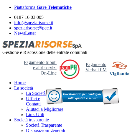
Piattaforma
Gare Telematiche
0187 16 03 005
info@speziarisorse.it
speziarisorse@pec.it
NewsLetter
Gestione e Riscossione delle entrate comunali
Pagamento tributi
Pagamento
e altri servizi
Verbali PM
On-Line
Home
La società
La Società
Uffici e
Contatti
Aiutaci a Migliorare
Link Utili
Società trasparente
Società Trasparente
Disposizioni generali