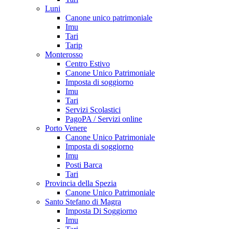
Luni
Canone unico patrimoniale
Imu
Tari
Tarip
Monterosso
Centro Estivo
Canone Unico Patrimoniale
Imposta di soggiorno
Imu
Tari
Servizi Scolastici
PagoPA / Servizi online
Porto Venere
Canone Unico Patrimoniale
Imposta di soggiorno
Imu
Posti Barca
Tari
Provincia della Spezia
Canone Unico Patrimoniale
Santo Stefano di Magra
Imposta Di Soggiorno
Imu