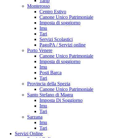
Tarip
Monterosso
Centro Estivo
Canone Unico Patrimoniale
Imposta di soggiorno
Imu
Tari
Servizi Scolastici
PagoPA / Servizi online
Porto Venere
Canone Unico Patrimoniale
Imposta di soggiorno
Imu
Posti Barca
Tari
Provincia della Spezia
Canone Unico Patrimoniale
Santo Stefano di Magra
Imposta Di Soggiorno
Imu
Tari
Sarzana
Imu
Tari
Servizi Online