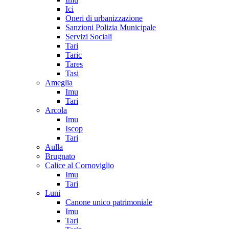
Ici
Oneri di urbanizzazione
Sanzioni Polizia Municipale
Servizi Sociali
Tari
Taric
Tares
Tasi
Ameglia
Imu
Tari
Arcola
Imu
Iscop
Tari
Aulla
Brugnato
Calice al Cornoviglio
Imu
Tari
Luni
Canone unico patrimoniale
Imu
Tari