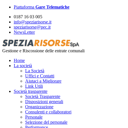
Piattaforma
Gare Telematiche
0187 16 03 005
info@speziarisorse.it
speziarisorse@pec.it
NewsLetter
Gestione e Riscossione delle entrate comunali
Home
La società
La Società
Uffici e Contatti
Aiutaci a Migliorare
Link Utili
Società trasparente
Società Trasparente
Disposizioni generali
Organizzazione
Consulenti e collaboratori
Personale
Selezione del personale
Performance