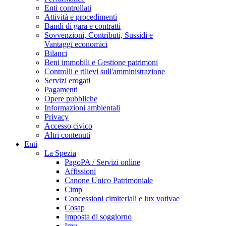
Enti controllati
Attività e procedimenti
Bandi di gara e contratti
Sovvenzioni, Contributi, Sussidi e
Vantaggi economici
Bilanci
Beni immobili e Gestione patrimoni
Controlli e rilievi sull'amministrazione
Servizi erogati
Pagamenti
Opere pubbliche
Informazioni ambientali
Privacy
Accesso civico
Altri contenuti
Enti
La Spezia
PagoPA / Servizi online
Affissioni
Canone Unico Patrimoniale
Cimp
Concessioni cimiteriali e lux votivae
Cosap
Imposta di soggiorno
Imu