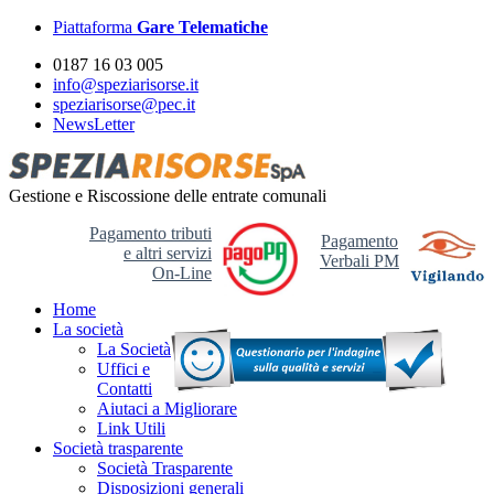
Piattaforma
Gare Telematiche
0187 16 03 005
info@speziarisorse.it
speziarisorse@pec.it
NewsLetter
Gestione e Riscossione delle entrate comunali
Pagamento tributi
Pagamento
e altri servizi
Verbali PM
On-Line
Home
La società
La Società
Uffici e
Contatti
Aiutaci a Migliorare
Link Utili
Società trasparente
Società Trasparente
Disposizioni generali