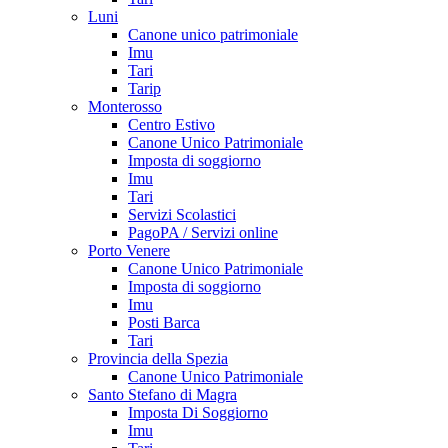
Luni
Canone unico patrimoniale
Imu
Tari
Tarip
Monterosso
Centro Estivo
Canone Unico Patrimoniale
Imposta di soggiorno
Imu
Tari
Servizi Scolastici
PagoPA / Servizi online
Porto Venere
Canone Unico Patrimoniale
Imposta di soggiorno
Imu
Posti Barca
Tari
Provincia della Spezia
Canone Unico Patrimoniale
Santo Stefano di Magra
Imposta Di Soggiorno
Imu