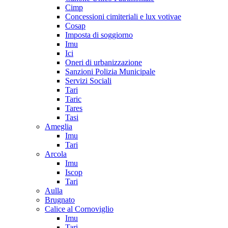
Cimp
Concessioni cimiteriali e lux votivae
Cosap
Imposta di soggiorno
Imu
Ici
Oneri di urbanizzazione
Sanzioni Polizia Municipale
Servizi Sociali
Tari
Taric
Tares
Tasi
Ameglia
Imu
Tari
Arcola
Imu
Iscop
Tari
Aulla
Brugnato
Calice al Cornoviglio
Imu
Tari