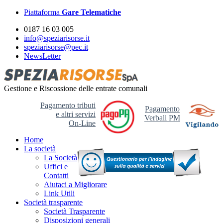
Piattaforma
Gare Telematiche
0187 16 03 005
info@speziarisorse.it
speziarisorse@pec.it
NewsLetter
Gestione e Riscossione delle entrate comunali
Pagamento tributi
Pagamento
e altri servizi
Verbali PM
On-Line
Home
La società
La Società
Uffici e
Contatti
Aiutaci a Migliorare
Link Utili
Società trasparente
Società Trasparente
Disposizioni generali