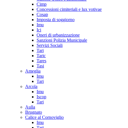
Cimp
Concessioni cimiteriali e lux votivae
Cosap
Imposta di soggiorno
Imu
Ici
Oneri di urbanizzazione
Sanzioni Polizia Municipale
Servizi Sociali
Tari
Taric
Tares
Tasi
Ameglia
Imu
Tari
Arcola
Imu
Iscop
Tari
Aulla
Brugnato
Calice al Cornoviglio
Imu
Tari