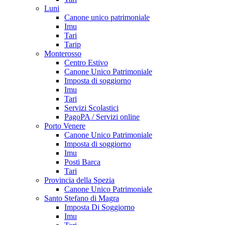
Luni
Canone unico patrimoniale
Imu
Tari
Tarip
Monterosso
Centro Estivo
Canone Unico Patrimoniale
Imposta di soggiorno
Imu
Tari
Servizi Scolastici
PagoPA / Servizi online
Porto Venere
Canone Unico Patrimoniale
Imposta di soggiorno
Imu
Posti Barca
Tari
Provincia della Spezia
Canone Unico Patrimoniale
Santo Stefano di Magra
Imposta Di Soggiorno
Imu