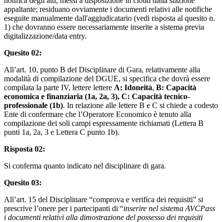
notifica degli atti, messi a disposizione in cloud dalla stazione
appaltante; residuano ovviamente i documenti relativi alle notifiche
eseguite manualmente dall'aggiudicatario (vedi risposta al quesito n.
1) che dovranno essere necessariamente inserite a sistema previa
digitalizzazione/data entry.
Quesito 02:
All’art. 10, punto B del Disciplinare di Gara, relativamente alla
modalità di compilazione del DGUE, si specifica che dovrà essere
compilata la parte IV, lettere lettere
A: Idoneità
,
B: Capacità
economica e finanziaria (1a, 2a, 3), C: Capacità tecnico-
professionale (1b)
. In relazione alle lettere B e C si chiede a codesto
Ente di confermare che l’Operatore Economico è tenuto alla
compilazione dei soli campi espressamente richiamati (Lettera B
punti 1a, 2a, 3 e Lettera C punto 1b).
Risposta 02:
Si conferma quanto indicato nel disciplinare di gara.
Quesito 03:
All’art. 15 del Disciplinare “comprova e verifica dei requisiti” si
prescrive l’onere per i partecipanti di “
inserire nel sistema AVCPass
i documenti relativi alla dimostrazione del possesso dei requisiti