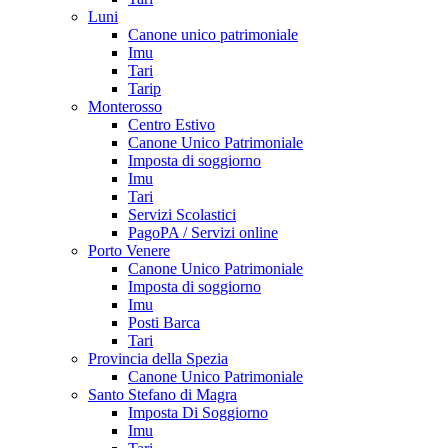
Luni
Canone unico patrimoniale
Imu
Tari
Tarip
Monterosso
Centro Estivo
Canone Unico Patrimoniale
Imposta di soggiorno
Imu
Tari
Servizi Scolastici
PagoPA / Servizi online
Porto Venere
Canone Unico Patrimoniale
Imposta di soggiorno
Imu
Posti Barca
Tari
Provincia della Spezia
Canone Unico Patrimoniale
Santo Stefano di Magra
Imposta Di Soggiorno
Imu