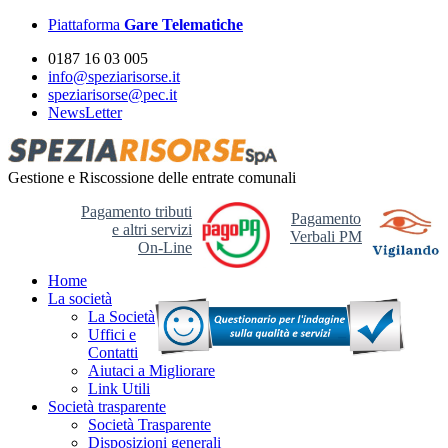
Piattaforma
Gare Telematiche
0187 16 03 005
info@speziarisorse.it
speziarisorse@pec.it
NewsLetter
Gestione e Riscossione delle entrate comunali
Pagamento tributi
Pagamento
e altri servizi
Verbali PM
On-Line
Home
La società
La Società
Uffici e
Contatti
Aiutaci a Migliorare
Link Utili
Società trasparente
Società Trasparente
Disposizioni generali