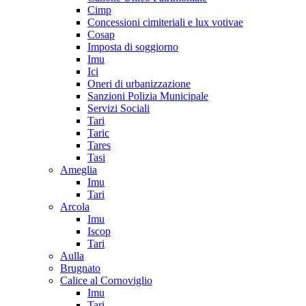
Cimp
Concessioni cimiteriali e lux votivae
Cosap
Imposta di soggiorno
Imu
Ici
Oneri di urbanizzazione
Sanzioni Polizia Municipale
Servizi Sociali
Tari
Taric
Tares
Tasi
Ameglia
Imu
Tari
Arcola
Imu
Iscop
Tari
Aulla
Brugnato
Calice al Cornoviglio
Imu
Tari