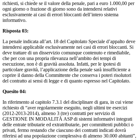
richiesti, si chiede se il valore della penale, pari a euro 1.000,00 per
ogni giorno o frazione di giorno sono da intendersi relativi
esclusivamente ai casi di errori bloccanti dell’intero sistema
informativo.
Risposta 03:
La penale indicata all’art. 18 del Capitolato Speciale d’appalto deve
intendersi applicabile esclusivamente nei casi di errori bloccanti. Si
deve trattare di un disservizio comunque contenuto e rimediabile,
che per con una propria rilevanza nell’ambito dei tempi di
esecuzione, non è di gravità assoluta. Infatti, per le ipotesi di
particolare gravità, l’applicazione della penale sarà insufficiente a
coprire il danno della Committente che conserva i poteri risolutori
del contratto ai sensi di legge e di quanto espresso nel Capitolato.
Quesito 04:
In riferimento al capitolo 7.3.1 del disciplinare di gara, in cui viene
richiesto di “aver regolarmente eseguito, negli ultimi tre esercizi
(2012-2013-2014), almeno 3 (tre) contratti per servizio di
GESTIONE IN MODALITÀ ASP di sistemi informativi integrati
delle entrate tributarie ed extratributarie, per committenti pubblici o
privati, fermo restando che ciascuno dei contratti indicati dovrà
riferirsi ad una popolazione complessiva di almeno 30.000 abitanti”,