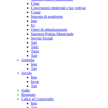
Cimp
Concessioni cimiteriali e lux votivae
Cosap
Imposta di soggiorno
Imu
Ici
Oneri di urbanizzazione
Sanzioni Polizia Municipale
Servizi Sociali
Tari
Taric
Tares
Tasi
Ameglia
Imu
Tari
Arcola
Imu
Iscop
Tari
Aulla
Brugnato
Calice al Cornoviglio
Imu
Tari