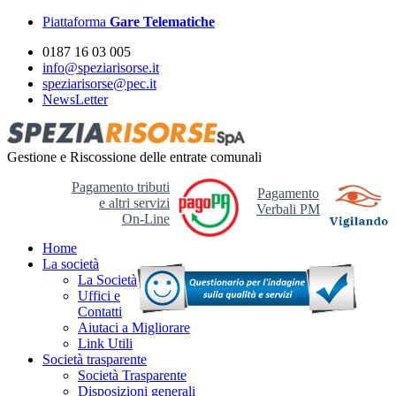
Piattaforma
Gare Telematiche
0187 16 03 005
info@speziarisorse.it
speziarisorse@pec.it
NewsLetter
Gestione e Riscossione delle entrate comunali
Pagamento tributi
Pagamento
e altri servizi
Verbali PM
On-Line
Home
La società
La Società
Uffici e
Contatti
Aiutaci a Migliorare
Link Utili
Società trasparente
Società Trasparente
Disposizioni generali