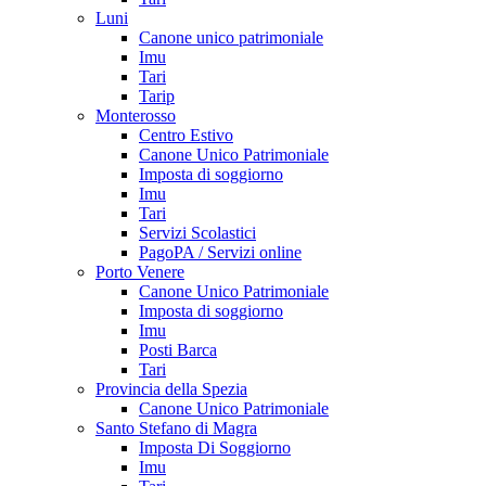
Luni
Canone unico patrimoniale
Imu
Tari
Tarip
Monterosso
Centro Estivo
Canone Unico Patrimoniale
Imposta di soggiorno
Imu
Tari
Servizi Scolastici
PagoPA / Servizi online
Porto Venere
Canone Unico Patrimoniale
Imposta di soggiorno
Imu
Posti Barca
Tari
Provincia della Spezia
Canone Unico Patrimoniale
Santo Stefano di Magra
Imposta Di Soggiorno
Imu