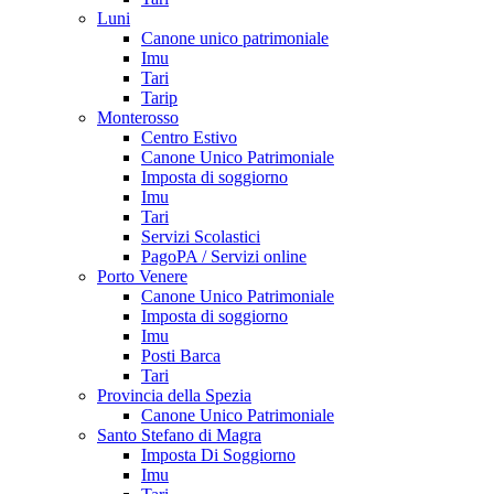
Luni
Canone unico patrimoniale
Imu
Tari
Tarip
Monterosso
Centro Estivo
Canone Unico Patrimoniale
Imposta di soggiorno
Imu
Tari
Servizi Scolastici
PagoPA / Servizi online
Porto Venere
Canone Unico Patrimoniale
Imposta di soggiorno
Imu
Posti Barca
Tari
Provincia della Spezia
Canone Unico Patrimoniale
Santo Stefano di Magra
Imposta Di Soggiorno
Imu