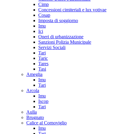
Cimp
Concessioni cimiteriali e lux votivae
Cosap
Imposta di soggiorno
Imu
Ici
Oneri di urbanizzazione
Sanzioni Polizia Municipale
Servizi Sociali
Tari
Taric
Tares
Tasi
Ameglia
Imu
Tari
Arcola
Imu
Iscop
Tari
Aulla
Brugnato
Calice al Cornoviglio
Imu
Tari