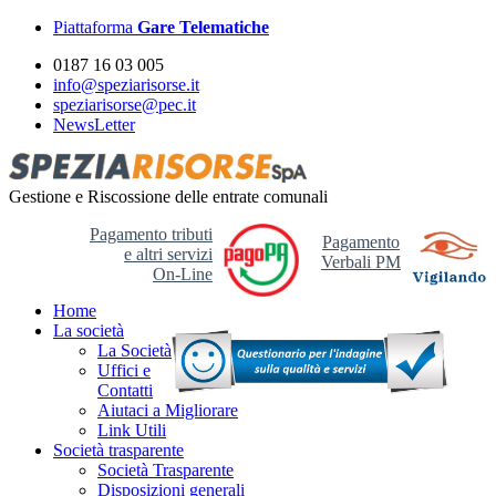
Piattaforma
Gare Telematiche
0187 16 03 005
info@speziarisorse.it
speziarisorse@pec.it
NewsLetter
Gestione e Riscossione delle entrate comunali
Pagamento tributi
Pagamento
e altri servizi
Verbali PM
On-Line
Home
La società
La Società
Uffici e
Contatti
Aiutaci a Migliorare
Link Utili
Società trasparente
Società Trasparente
Disposizioni generali