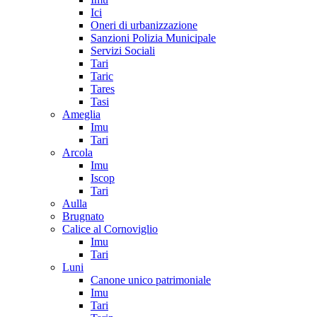
Ici
Oneri di urbanizzazione
Sanzioni Polizia Municipale
Servizi Sociali
Tari
Taric
Tares
Tasi
Ameglia
Imu
Tari
Arcola
Imu
Iscop
Tari
Aulla
Brugnato
Calice al Cornoviglio
Imu
Tari
Luni
Canone unico patrimoniale
Imu
Tari