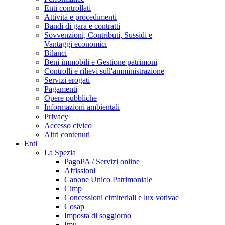
Enti controllati
Attività e procedimenti
Bandi di gara e contratti
Sovvenzioni, Contributi, Sussidi e
Vantaggi economici
Bilanci
Beni immobili e Gestione patrimoni
Controlli e rilievi sull'amministrazione
Servizi erogati
Pagamenti
Opere pubbliche
Informazioni ambientali
Privacy
Accesso civico
Altri contenuti
Enti
La Spezia
PagoPA / Servizi online
Affissioni
Canone Unico Patrimoniale
Cimp
Concessioni cimiteriali e lux votivae
Cosap
Imposta di soggiorno
Imu