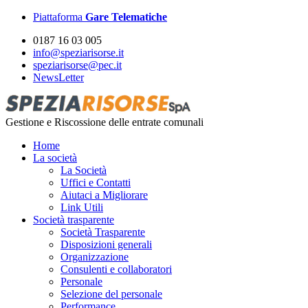
Piattaforma
Gare Telematiche
0187 16 03 005
info@speziarisorse.it
speziarisorse@pec.it
NewsLetter
Gestione e Riscossione delle entrate comunali
Home
La società
La Società
Uffici e Contatti
Aiutaci a Migliorare
Link Utili
Società trasparente
Società Trasparente
Disposizioni generali
Organizzazione
Consulenti e collaboratori
Personale
Selezione del personale
Performance