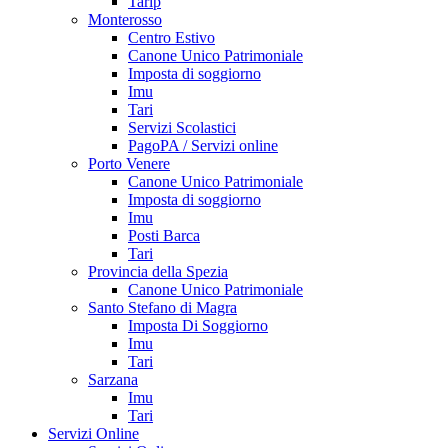
Tarip
Monterosso
Centro Estivo
Canone Unico Patrimoniale
Imposta di soggiorno
Imu
Tari
Servizi Scolastici
PagoPA / Servizi online
Porto Venere
Canone Unico Patrimoniale
Imposta di soggiorno
Imu
Posti Barca
Tari
Provincia della Spezia
Canone Unico Patrimoniale
Santo Stefano di Magra
Imposta Di Soggiorno
Imu
Tari
Sarzana
Imu
Tari
Servizi Online