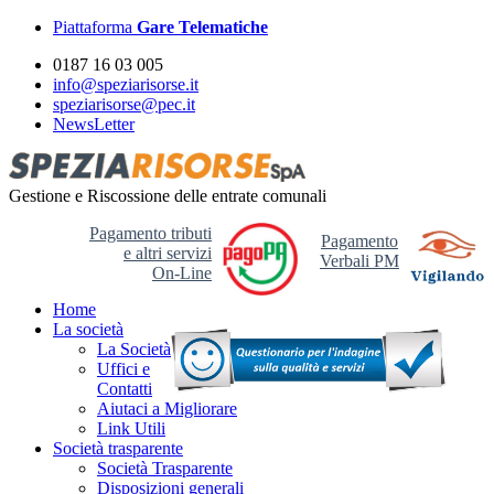
Piattaforma
Gare Telematiche
0187 16 03 005
info@speziarisorse.it
speziarisorse@pec.it
NewsLetter
Gestione e Riscossione delle entrate comunali
Pagamento tributi
Pagamento
e altri servizi
Verbali PM
On-Line
Home
La società
La Società
Uffici e
Contatti
Aiutaci a Migliorare
Link Utili
Società trasparente
Società Trasparente
Disposizioni generali