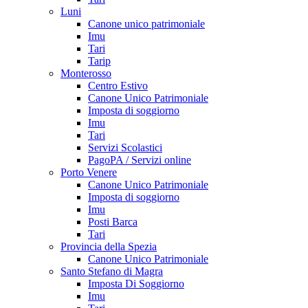
Luni
Canone unico patrimoniale
Imu
Tari
Tarip
Monterosso
Centro Estivo
Canone Unico Patrimoniale
Imposta di soggiorno
Imu
Tari
Servizi Scolastici
PagoPA / Servizi online
Porto Venere
Canone Unico Patrimoniale
Imposta di soggiorno
Imu
Posti Barca
Tari
Provincia della Spezia
Canone Unico Patrimoniale
Santo Stefano di Magra
Imposta Di Soggiorno
Imu