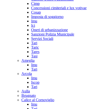
Cimp
Concessioni cimiteriali e lux votivae
Cosap
Imposta di soggiorno
Imu
Ici
Oneri di urbanizzazione
Sanzioni Polizia Municipale
Servizi Sociali
Tari
Taric
Tares
Tasi
Ameglia
Imu
Tari
Arcola
Imu
Iscop
Tari
Aulla
Brugnato
Calice al Cornoviglio
Imu
Tari