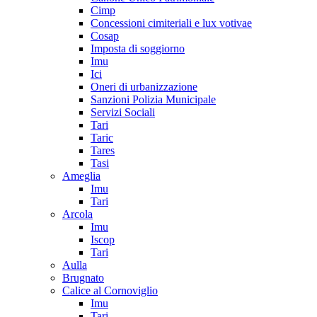
Cimp
Concessioni cimiteriali e lux votivae
Cosap
Imposta di soggiorno
Imu
Ici
Oneri di urbanizzazione
Sanzioni Polizia Municipale
Servizi Sociali
Tari
Taric
Tares
Tasi
Ameglia
Imu
Tari
Arcola
Imu
Iscop
Tari
Aulla
Brugnato
Calice al Cornoviglio
Imu
Tari