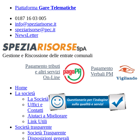
Piattaforma
Gare Telematiche
0187 16 03 005
info@speziarisorse.it
speziarisorse@pec.it
NewsLetter
Gestione e Riscossione delle entrate comunali
Pagamento tributi
Pagamento
e altri servizi
Verbali PM
On-Line
Home
La società
La Società
Uffici e
Contatti
Aiutaci a Migliorare
Link Utili
Società trasparente
Società Trasparente
Disposizioni generali