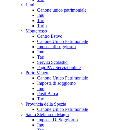
Luni
Canone unico patrimoniale
Imu
Tari
Tarip
Monterosso
Centro Estivo
Canone Unico Patrimoniale
Imposta di soggiorno
Imu
Tari
Servizi Scolastici
PagoPA / Servizi online
Porto Venere
Canone Unico Patrimoniale
Imposta di soggiorno
Imu
Posti Barca
Tari
Provincia della Spezia
Canone Unico Patrimoniale
Santo Stefano di Magra
Imposta Di Soggiorno
Imu