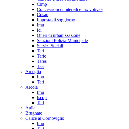
Cimp
Concessioni cimiteriali e lux votivae
Cosap
Imposta di soggiorno
Imu
Ici
Oneri di urbanizzazione
Sanzioni Polizia Municipale
Servizi Sociali
Tari
Taric
Tares
Tasi
Ameglia
Imu
Tari
Arcola
Imu
Iscop
Tari
Aulla
Brugnato
Calice al Cornoviglio
Imu
Tari