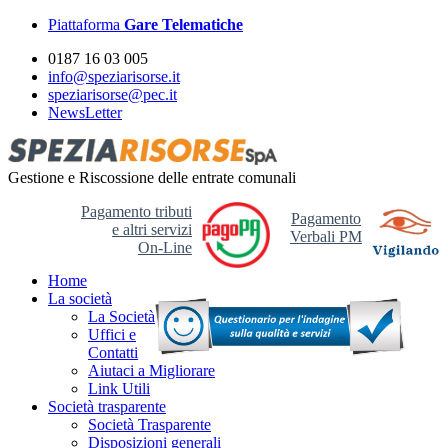
Piattaforma
Gare Telematiche
0187 16 03 005
info@speziarisorse.it
speziarisorse@pec.it
NewsLetter
Gestione e Riscossione delle entrate comunali
Pagamento tributi
Pagamento
e altri servizi
Verbali PM
On-Line
Home
La società
La Società
Uffici e
Contatti
Aiutaci a Migliorare
Link Utili
Società trasparente
Società Trasparente
Disposizioni generali