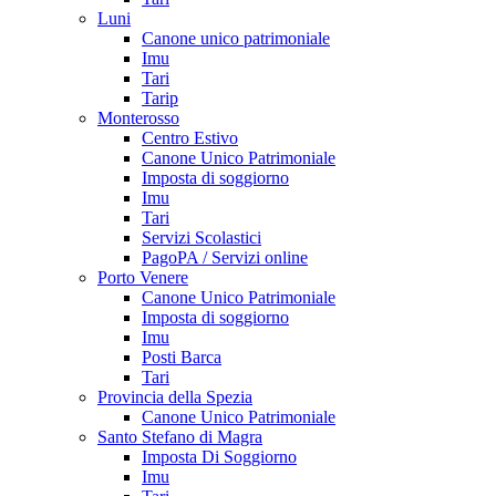
Luni
Canone unico patrimoniale
Imu
Tari
Tarip
Monterosso
Centro Estivo
Canone Unico Patrimoniale
Imposta di soggiorno
Imu
Tari
Servizi Scolastici
PagoPA / Servizi online
Porto Venere
Canone Unico Patrimoniale
Imposta di soggiorno
Imu
Posti Barca
Tari
Provincia della Spezia
Canone Unico Patrimoniale
Santo Stefano di Magra
Imposta Di Soggiorno
Imu