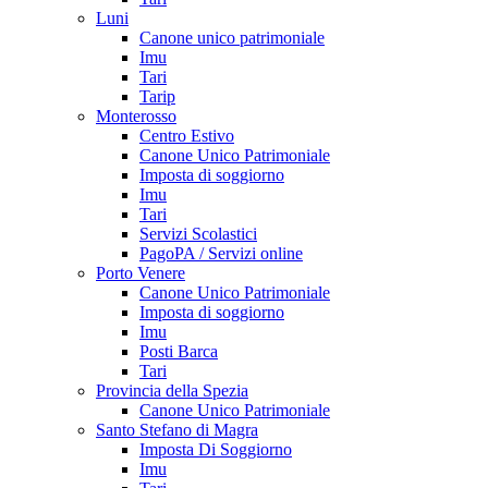
Luni
Canone unico patrimoniale
Imu
Tari
Tarip
Monterosso
Centro Estivo
Canone Unico Patrimoniale
Imposta di soggiorno
Imu
Tari
Servizi Scolastici
PagoPA / Servizi online
Porto Venere
Canone Unico Patrimoniale
Imposta di soggiorno
Imu
Posti Barca
Tari
Provincia della Spezia
Canone Unico Patrimoniale
Santo Stefano di Magra
Imposta Di Soggiorno
Imu