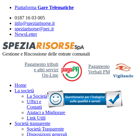
Piattaforma
Gare Telematiche
0187 16 03 005
info@speziarisorse.it
speziarisorse@pec.it
NewsLetter
Gestione e Riscossione delle entrate comunali
Pagamento tributi
Pagamento
e altri servizi
Verbali PM
On-Line
Home
La società
La Società
Uffici e
Contatti
Aiutaci a Migliorare
Link Utili
Società trasparente
Società Trasparente
Disposizioni generali