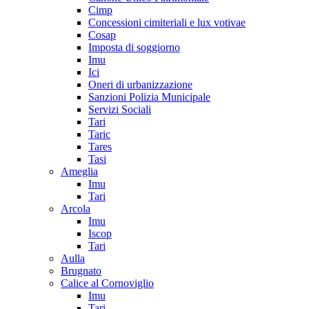
Cimp
Concessioni cimiteriali e lux votivae
Cosap
Imposta di soggiorno
Imu
Ici
Oneri di urbanizzazione
Sanzioni Polizia Municipale
Servizi Sociali
Tari
Taric
Tares
Tasi
Ameglia
Imu
Tari
Arcola
Imu
Iscop
Tari
Aulla
Brugnato
Calice al Cornoviglio
Imu
Tari