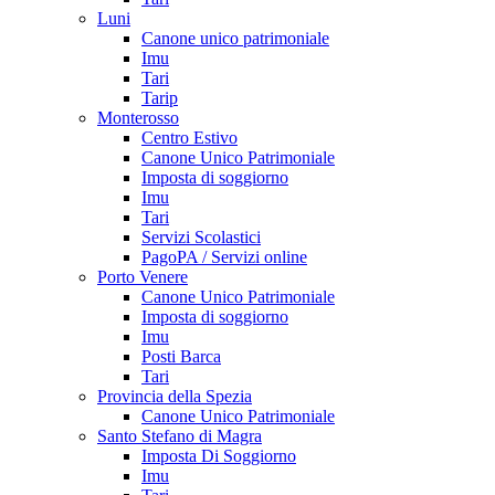
Luni
Canone unico patrimoniale
Imu
Tari
Tarip
Monterosso
Centro Estivo
Canone Unico Patrimoniale
Imposta di soggiorno
Imu
Tari
Servizi Scolastici
PagoPA / Servizi online
Porto Venere
Canone Unico Patrimoniale
Imposta di soggiorno
Imu
Posti Barca
Tari
Provincia della Spezia
Canone Unico Patrimoniale
Santo Stefano di Magra
Imposta Di Soggiorno
Imu