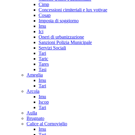
Cimp
Concessioni cimiteriali e lux votivae
Cosap
Imposta di soggiorno
Imu
Ici
Oneri di urbanizzazione
Sanzioni Polizia Municipale
Servizi Sociali
Tari
Taric
Tares
Tasi
Ameglia
Imu
Tari
Arcola
Imu
Iscop
Tari
Aulla
Brugnato
Calice al Cornoviglio
Imu
Tari