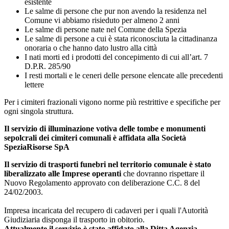
esistente
Le salme di persone che pur non avendo la residenza nel
Comune vi abbiamo risieduto per almeno 2 anni
Le salme di persone nate nel Comune della Spezia
Le salme di persone a cui è stata riconosciuta la cittadinanza
onoraria o che hanno dato lustro alla città
I nati morti ed i prodotti del concepimento di cui all’art. 7
D.P.R. 285/90
I resti mortali e le ceneri delle persone elencate alle precedenti
lettere
Per i cimiteri frazionali vigono norme più restrittive e specifiche per
ogni singola struttura.
Il servizio di illuminazione votiva delle tombe e monumenti
sepolcrali dei cimiteri comunali è affidata alla Società
SpeziaRisorse SpA
Il servizio di trasporti funebri nel territorio comunale è stato
liberalizzato alle Imprese operanti
che dovranno rispettare il
Nuovo Regolamento approvato con deliberazione C.C. 8 del
24/02/2003.
Impresa incaricata del recupero di cadaveri per i quali l'Autorità
Giudiziaria disponga il trasporto in obitorio.
Attualmente il servizio è stato affidato alla Ditta Agenzia