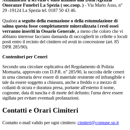
Onoranze Funebri La Spezia ( soc.coop. )
- Via Mario Asso, n°
29 -19124 La Spezia tel. 0187 50 43 46.
Qualora
a seguito della esumazione o della estumulazione di
salma questa fosse completamente mineralizzata i resti ossei
verranno inseriti in Ossario Generale
, a meno che coloro che vi
abbiano interesse facciano damanda di raccoglierli in cellette o loculi
posti entro il recinto del cimitero ed avuti in concessione (art. 85
DPR 285/90).
Contenitori per Ceneri
Secondo una circolare esplicativa del Regolamento di Polizia
Mortuaria, approvato con D.P.R. n° 285/90, la raccolta delle ceneri
in urna cineraria deve essere di materiale resistente ed infrangibile e
tale da essere soggetto a chiusura, anche a freddo o a mezzo di
collanti di sicura e duratura presa, portante all'esterno il nome,
cognome, data di nascita e di morte del defunto; l'urna deve essere
sigillata per evitare eventuali profanazioni.
Contatti e Orari Cimiteri
Contatto e-mail valido per ogni cimitero:
cimiteri@comune.sp.it