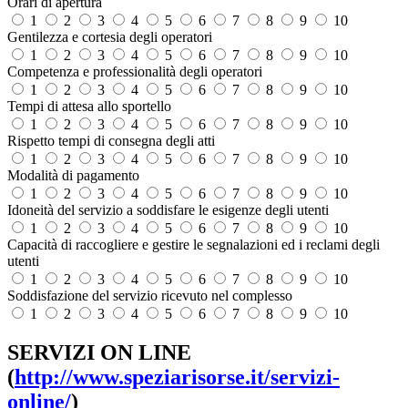
Orari di apertura
1
2
3
4
5
6
7
8
9
10
Gentilezza e cortesia degli operatori
1
2
3
4
5
6
7
8
9
10
Competenza e professionalità degli operatori
1
2
3
4
5
6
7
8
9
10
Tempi di attesa allo sportello
1
2
3
4
5
6
7
8
9
10
Rispetto tempi di consegna degli atti
1
2
3
4
5
6
7
8
9
10
Modalità di pagamento
1
2
3
4
5
6
7
8
9
10
Idoneità del servizio a soddisfare le esigenze degli utenti
1
2
3
4
5
6
7
8
9
10
Capacità di raccogliere e gestire le segnalazioni ed i reclami degli
utenti
1
2
3
4
5
6
7
8
9
10
Soddisfazione del servizio ricevuto nel complesso
1
2
3
4
5
6
7
8
9
10
SERVIZI ON LINE
(
http://www.speziarisorse.it/servizi-
online/
)