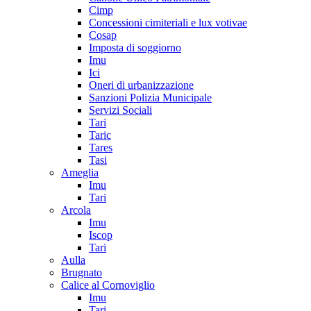
Cimp
Concessioni cimiteriali e lux votivae
Cosap
Imposta di soggiorno
Imu
Ici
Oneri di urbanizzazione
Sanzioni Polizia Municipale
Servizi Sociali
Tari
Taric
Tares
Tasi
Ameglia
Imu
Tari
Arcola
Imu
Iscop
Tari
Aulla
Brugnato
Calice al Cornoviglio
Imu
Tari