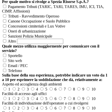
Per quale motivo si rivolge a Spezia Risorse S.p.A.?
Pagamento Tributi (TARIC, TARI, TARES, IMU, ICI, TIA,
CIMP, Affissioni)
Tributi - Ravvedimento Operoso
Canone Occupazione e Suolo Pubblico
Concessioni cimiteriali e Lux Votive
Oneri di urbanizzazione
Sanzioni Polizia Municipale
Altro
Quale mezzo utilizza maggiormente per comunicare con il
servizio?
Sportello
Sito web
Email / PEC
Telefono
Sulla base della sua esperienza, potrebbe indicare un voto da 1
a 10 per esprimere la soddisfazione che dà, relativamente a:
Aspetto ed accoglienza degli ambienti
1
2
3
4
5
6
7
8
9
10
Facilità di accesso agli uffici
1
2
3
4
5
6
7
8
9
10
Facilità di individuazione dell'operatore a cui rivolgersi
1
2
3
4
5
6
7
8
9
10