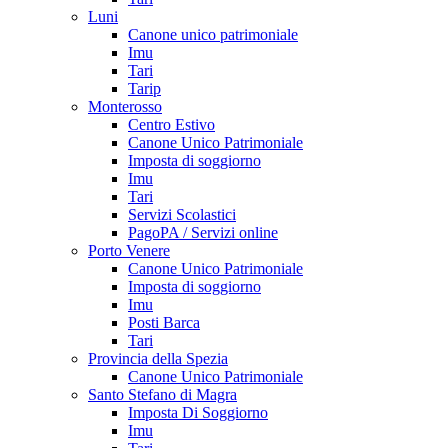
Luni
Canone unico patrimoniale
Imu
Tari
Tarip
Monterosso
Centro Estivo
Canone Unico Patrimoniale
Imposta di soggiorno
Imu
Tari
Servizi Scolastici
PagoPA / Servizi online
Porto Venere
Canone Unico Patrimoniale
Imposta di soggiorno
Imu
Posti Barca
Tari
Provincia della Spezia
Canone Unico Patrimoniale
Santo Stefano di Magra
Imposta Di Soggiorno
Imu