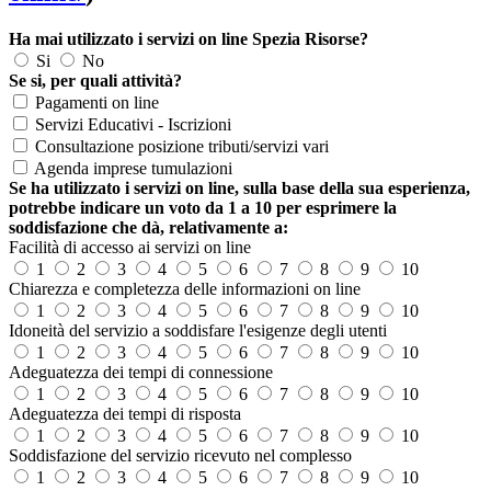
Ha mai utilizzato i servizi on line Spezia Risorse?
Si
No
Se si, per quali attività?
Pagamenti on line
Servizi Educativi - Iscrizioni
Consultazione posizione tributi/servizi vari
Agenda imprese tumulazioni
Se ha utilizzato i servizi on line, sulla base della sua esperienza,
potrebbe indicare un voto da 1 a 10 per esprimere la
soddisfazione che dà, relativamente a:
Facilità di accesso ai servizi on line
1
2
3
4
5
6
7
8
9
10
Chiarezza e completezza delle informazioni on line
1
2
3
4
5
6
7
8
9
10
Idoneità del servizio a soddisfare l'esigenze degli utenti
1
2
3
4
5
6
7
8
9
10
Adeguatezza dei tempi di connessione
1
2
3
4
5
6
7
8
9
10
Adeguatezza dei tempi di risposta
1
2
3
4
5
6
7
8
9
10
Soddisfazione del servizio ricevuto nel complesso
1
2
3
4
5
6
7
8
9
10