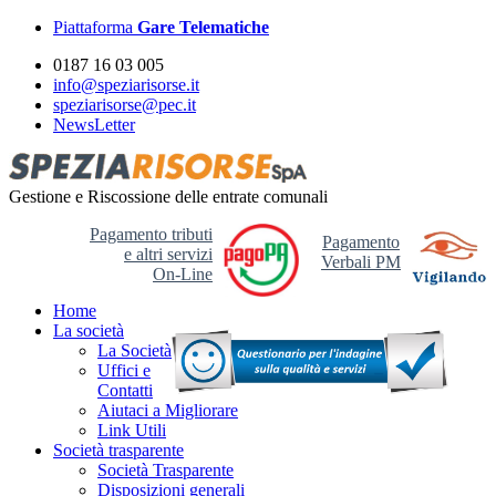
Piattaforma
Gare Telematiche
0187 16 03 005
info@speziarisorse.it
speziarisorse@pec.it
NewsLetter
Gestione e Riscossione delle entrate comunali
Pagamento tributi
Pagamento
e altri servizi
Verbali PM
On-Line
Home
La società
La Società
Uffici e
Contatti
Aiutaci a Migliorare
Link Utili
Società trasparente
Società Trasparente
Disposizioni generali