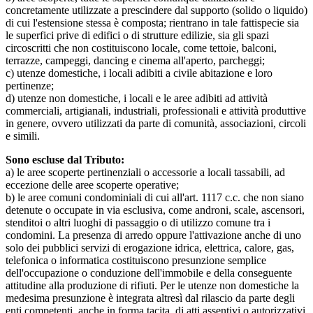
concretamente utilizzate a prescindere dal supporto (solido o liquido)
di cui l'estensione stessa è composta; rientrano in tale fattispecie sia
le superfici prive di edifici o di strutture edilizie, sia gli spazi
circoscritti che non costituiscono locale, come tettoie, balconi,
terrazze, campeggi, dancing e cinema all'aperto, parcheggi;
c) utenze domestiche, i locali adibiti a civile abitazione e loro
pertinenze;
d) utenze non domestiche, i locali e le aree adibiti ad attività
commerciali, artigianali, industriali, professionali e attività produttive
in genere, ovvero utilizzati da parte di comunità, associazioni, circoli
e simili.
Sono escluse dal Tributo:
a) le aree scoperte pertinenziali o accessorie a locali tassabili, ad
eccezione delle aree scoperte operative;
b) le aree comuni condominiali di cui all'art. 1117 c.c. che non siano
detenute o occupate in via esclusiva, come androni, scale, ascensori,
stenditoi o altri luoghi di passaggio o di utilizzo comune tra i
condomini. La presenza di arredo oppure l'attivazione anche di uno
solo dei pubblici servizi di erogazione idrica, elettrica, calore, gas,
telefonica o informatica costituiscono presunzione semplice
dell'occupazione o conduzione dell'immobile e della conseguente
attitudine alla produzione di rifiuti. Per le utenze non domestiche la
medesima presunzione è integrata altresì dal rilascio da parte degli
enti competenti, anche in forma tacita, di atti assentivi o autorizzativi