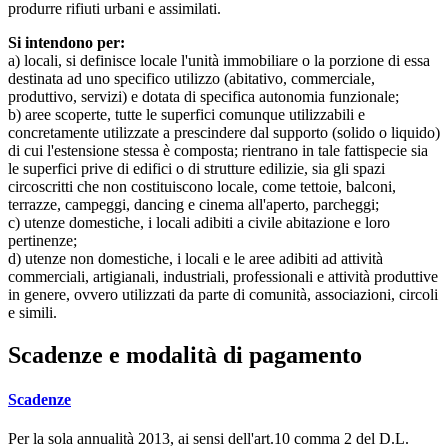
produrre rifiuti urbani e assimilati.
Si intendono per:
a) locali, si definisce locale l'unità immobiliare o la porzione di essa
destinata ad uno specifico utilizzo (abitativo, commerciale,
produttivo, servizi) e dotata di specifica autonomia funzionale;
b) aree scoperte, tutte le superfici comunque utilizzabili e
concretamente utilizzate a prescindere dal supporto (solido o liquido)
di cui l'estensione stessa è composta; rientrano in tale fattispecie sia
le superfici prive di edifici o di strutture edilizie, sia gli spazi
circoscritti che non costituiscono locale, come tettoie, balconi,
terrazze, campeggi, dancing e cinema all'aperto, parcheggi;
c) utenze domestiche, i locali adibiti a civile abitazione e loro
pertinenze;
d) utenze non domestiche, i locali e le aree adibiti ad attività
commerciali, artigianali, industriali, professionali e attività produttive
in genere, ovvero utilizzati da parte di comunità, associazioni, circoli
e simili.
Scadenze e modalità di pagamento
Scadenze
Per la sola annualità 2013, ai sensi dell'art.10 comma 2 del D.L.