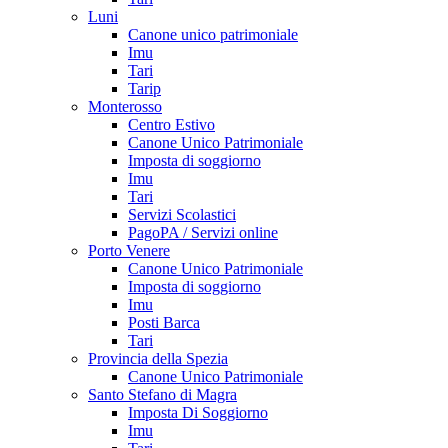
Luni
Canone unico patrimoniale
Imu
Tari
Tarip
Monterosso
Centro Estivo
Canone Unico Patrimoniale
Imposta di soggiorno
Imu
Tari
Servizi Scolastici
PagoPA / Servizi online
Porto Venere
Canone Unico Patrimoniale
Imposta di soggiorno
Imu
Posti Barca
Tari
Provincia della Spezia
Canone Unico Patrimoniale
Santo Stefano di Magra
Imposta Di Soggiorno
Imu