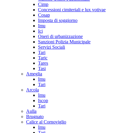
Cimp
Concessioni cimiteriali e lux votivae
Cosap
Imposta di soggiorno
Imu
Ici
Oneri di urbanizzazione
Sanzioni Polizia Municipale
Servizi Sociali
Tari
Taric
Tares
Tasi
Ameglia
Imu
Tari
Arcola
Imu
Iscop
Tari
Aulla
Brugnato
Calice al Cornoviglio
Imu
Tari