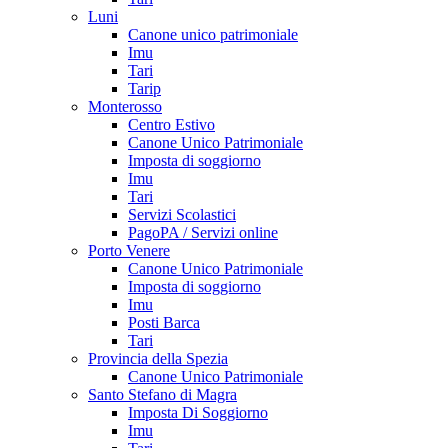
Luni
Canone unico patrimoniale
Imu
Tari
Tarip
Monterosso
Centro Estivo
Canone Unico Patrimoniale
Imposta di soggiorno
Imu
Tari
Servizi Scolastici
PagoPA / Servizi online
Porto Venere
Canone Unico Patrimoniale
Imposta di soggiorno
Imu
Posti Barca
Tari
Provincia della Spezia
Canone Unico Patrimoniale
Santo Stefano di Magra
Imposta Di Soggiorno
Imu