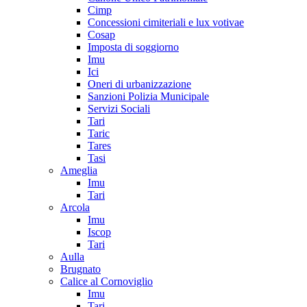
Cimp
Concessioni cimiteriali e lux votivae
Cosap
Imposta di soggiorno
Imu
Ici
Oneri di urbanizzazione
Sanzioni Polizia Municipale
Servizi Sociali
Tari
Taric
Tares
Tasi
Ameglia
Imu
Tari
Arcola
Imu
Iscop
Tari
Aulla
Brugnato
Calice al Cornoviglio
Imu
Tari