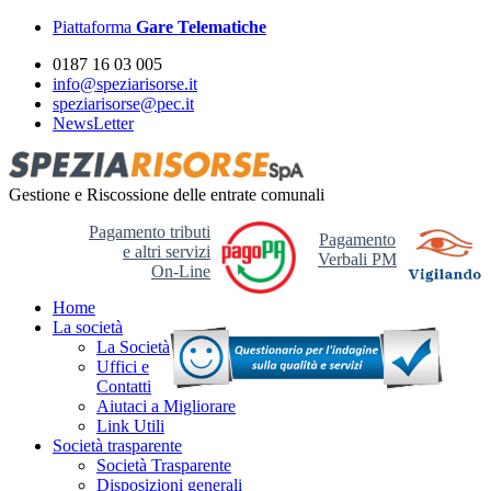
Piattaforma
Gare Telematiche
0187 16 03 005
info@speziarisorse.it
speziarisorse@pec.it
NewsLetter
Gestione e Riscossione delle entrate comunali
Pagamento tributi
Pagamento
e altri servizi
Verbali PM
On-Line
Home
La società
La Società
Uffici e
Contatti
Aiutaci a Migliorare
Link Utili
Società trasparente
Società Trasparente
Disposizioni generali