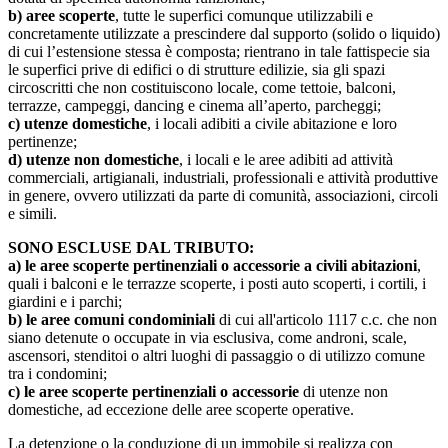
b) aree scoperte
, tutte le superfici comunque utilizzabili e
concretamente utilizzate a prescindere dal supporto (solido o liquido)
di cui l’estensione stessa è composta; rientrano in tale fattispecie sia
le superfici prive di edifici o di strutture edilizie, sia gli spazi
circoscritti che non costituiscono locale, come tettoie, balconi,
terrazze, campeggi, dancing e cinema all’aperto, parcheggi;
c) utenze domestiche
, i locali adibiti a civile abitazione e loro
pertinenze;
d) utenze non domestiche
, i locali e le aree adibiti ad attività
commerciali, artigianali, industriali, professionali e attività produttive
in genere, ovvero utilizzati da parte di comunità, associazioni, circoli
e simili.
SONO ESCLUSE DAL TRIBUTO:
a) le aree scoperte pertinenziali o accessorie a civili abitazioni
,
quali i balconi e le terrazze scoperte, i posti auto scoperti, i cortili, i
giardini e i parchi;
b) le aree comuni condominiali
di cui all'articolo 1117 c.c. che non
siano detenute o occupate in via esclusiva, come androni, scale,
ascensori, stenditoi o altri luoghi di passaggio o di utilizzo comune
tra i condomini;
c) le aree scoperte pertinenziali o accessorie
di utenze non
domestiche, ad eccezione delle aree scoperte operative.
La detenzione o la conduzione di un immobile si realizza con