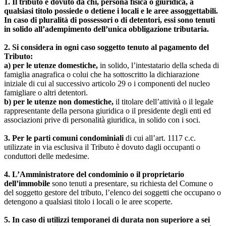
1. Il tributo è dovuto da chi, persona fisica o giuridica, a
qualsiasi titolo possiede o detiene i locali e le aree assoggettabili.
In caso di pluralità di possessori o di detentori, essi sono tenuti
in solido all’adempimento dell’unica obbligazione tributaria.
2. Si considera in ogni caso soggetto tenuto al pagamento del
Tributo:
a) per le utenze domestiche,
in solido, l’intestatario della scheda di
famiglia anagrafica o colui che ha sottoscritto la dichiarazione
iniziale di cui al successivo articolo 29 o i componenti del nucleo
famigliare o altri detentori.
b) per le utenze non domestiche,
il titolare dell’attività o il legale
rappresentante della persona giuridica o il presidente degli enti ed
associazioni prive di personalità giuridica, in solido con i soci.
3. Per le parti comuni condominiali
di cui all’art. 1117 c.c.
utilizzate in via esclusiva il Tributo è dovuto dagli occupanti o
conduttori delle medesime.
4. L’Amministratore del condominio o il proprietario
dell’immobile
sono tenuti a presentare, su richiesta del Comune o
del soggetto gestore del tributo, l’elenco dei soggetti che occupano o
detengono a qualsiasi titolo i locali o le aree scoperte.
5. In caso di utilizzi temporanei di durata non superiore a sei