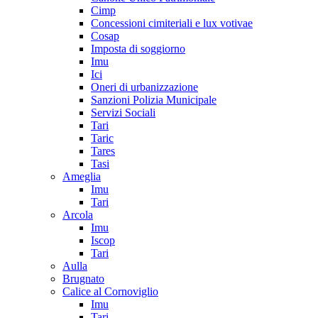
Cimp
Concessioni cimiteriali e lux votivae
Cosap
Imposta di soggiorno
Imu
Ici
Oneri di urbanizzazione
Sanzioni Polizia Municipale
Servizi Sociali
Tari
Taric
Tares
Tasi
Ameglia
Imu
Tari
Arcola
Imu
Iscop
Tari
Aulla
Brugnato
Calice al Cornoviglio
Imu
Tari