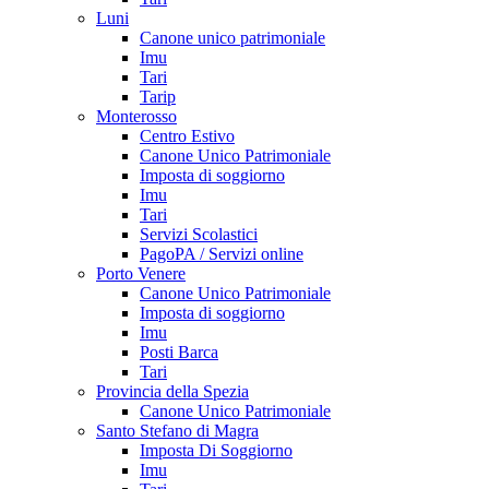
Luni
Canone unico patrimoniale
Imu
Tari
Tarip
Monterosso
Centro Estivo
Canone Unico Patrimoniale
Imposta di soggiorno
Imu
Tari
Servizi Scolastici
PagoPA / Servizi online
Porto Venere
Canone Unico Patrimoniale
Imposta di soggiorno
Imu
Posti Barca
Tari
Provincia della Spezia
Canone Unico Patrimoniale
Santo Stefano di Magra
Imposta Di Soggiorno
Imu