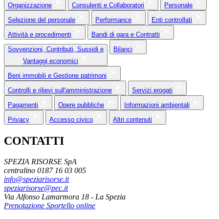
Organizzazione
Consulenti e Collaboratori
Personale
Selezione del personale
Performance
Enti controllati
Attività e procedimenti
Bandi di gara e Contratti
Sovvenzioni, Contributi, Sussidi e
Bilanci
Vantaggi economici
Beni immobili e Gestione patrimoni
Controlli e rilievi sull'amministrazione
Servizi erogati
Pagamenti
Opere pubbliche
Informazioni ambientali
Privacy
Accesso civico
Altri contenuti
CONTATTI
SPEZIA RISORSE SpA
centralino 0187 16 03 005
info@speziarisorse.it
speziarisorse@pec.it
Via Alfonso Lamarmora 18 - La Spezia
Prenotazione Sportello online