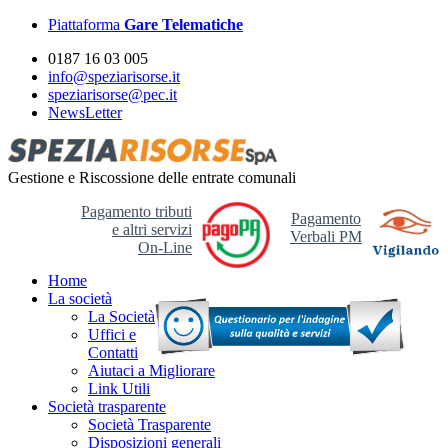
Piattaforma
Gare Telematiche
0187 16 03 005
info@speziarisorse.it
speziarisorse@pec.it
NewsLetter
Gestione e Riscossione delle entrate comunali
Pagamento tributi
Pagamento
e altri servizi
Verbali PM
On-Line
Home
La società
La Società
Uffici e
Contatti
Aiutaci a Migliorare
Link Utili
Società trasparente
Società Trasparente
Disposizioni generali