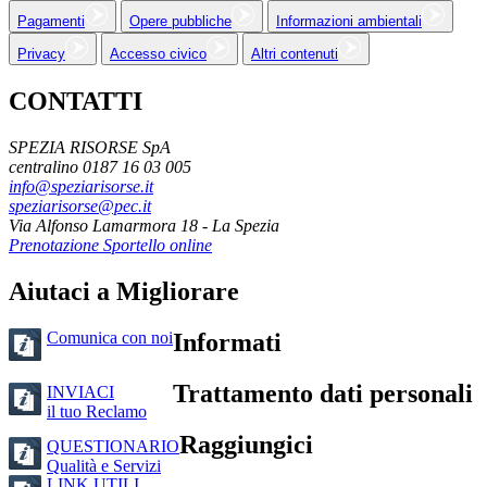
Pagamenti
Opere pubbliche
Informazioni ambientali
Privacy
Accesso civico
Altri contenuti
CONTATTI
SPEZIA RISORSE SpA
centralino 0187 16 03 005
info@speziarisorse.it
speziarisorse@pec.it
Via Alfonso Lamarmora 18 - La Spezia
Prenotazione Sportello online
Aiutaci a Migliorare
Comunica con noi
Informati
Trattamento dati personali
INVIACI
il tuo Reclamo
Raggiungici
QUESTIONARIO
Qualità e Servizi
LINK UTILI