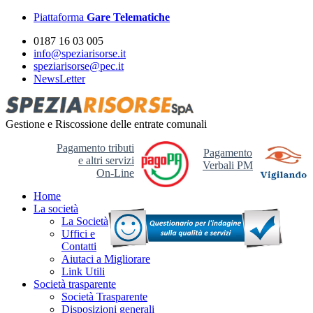
Piattaforma
Gare Telematiche
0187 16 03 005
info@speziarisorse.it
speziarisorse@pec.it
NewsLetter
Gestione e Riscossione delle entrate comunali
Pagamento tributi
Pagamento
e altri servizi
Verbali PM
On-Line
Home
La società
La Società
Uffici e
Contatti
Aiutaci a Migliorare
Link Utili
Società trasparente
Società Trasparente
Disposizioni generali