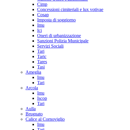
Cimp
Concessioni cimiteriali e lux votivae
Cosap
Imposta di soggiorno
Imu
Ici
Oneri di urbanizzazione
Sanzioni Polizia Municipale
Servizi Sociali
Tari
Taric
Tares
Tasi
Ameglia
Imu
Tari
Arcola
Imu
Iscop
Tari
Aulla
Brugnato
Calice al Cornoviglio
Imu
Tari