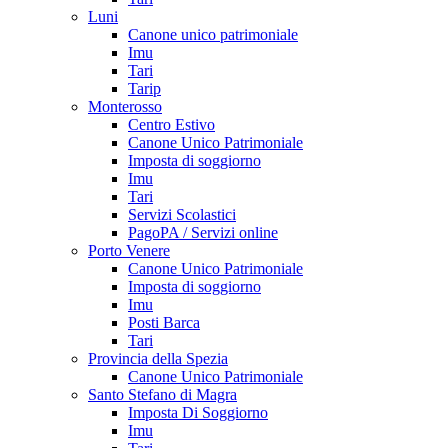
Luni
Canone unico patrimoniale
Imu
Tari
Tarip
Monterosso
Centro Estivo
Canone Unico Patrimoniale
Imposta di soggiorno
Imu
Tari
Servizi Scolastici
PagoPA / Servizi online
Porto Venere
Canone Unico Patrimoniale
Imposta di soggiorno
Imu
Posti Barca
Tari
Provincia della Spezia
Canone Unico Patrimoniale
Santo Stefano di Magra
Imposta Di Soggiorno
Imu