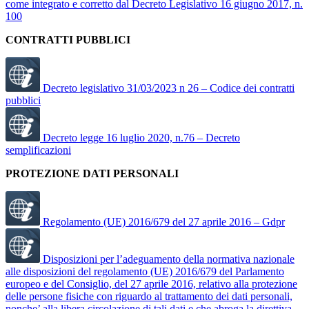
come integrato e corretto dal Decreto Legislativo 16 giugno 2017, n.
100
CONTRATTI PUBBLICI
Decreto legislativo 31/03/2023 n 26 – Codice dei contratti
pubblici
Decreto legge 16 luglio 2020, n.76 – Decreto
semplificazioni
PROTEZIONE DATI PERSONALI
Regolamento (UE) 2016/679 del 27 aprile 2016 – Gdpr
Disposizioni per l’adeguamento della normativa nazionale
alle disposizioni del regolamento (UE) 2016/679 del Parlamento
europeo e del Consiglio, del 27 aprile 2016, relativo alla protezione
delle persone fisiche con riguardo al trattamento dei dati personali,
nonche’ alla libera circolazione di tali dati e che abroga la direttiva