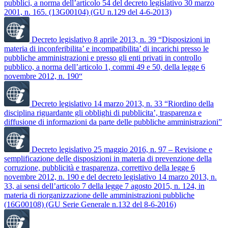
pubblici, a norma dell’articolo 54 del decreto legislativo 30 marzo
2001, n. 165. (13G00104) (GU n.129 del 4-6-2013)
Decreto legislativo 8 aprile 2013, n. 39 “Disposizioni in
materia di inconferibilita’ e incompatibilita’ di incarichi presso le
pubbliche amministrazioni e presso gli enti privati in controllo
pubblico, a norma dell’articolo 1, commi 49 e 50, della legge 6
novembre 2012, n. 190“
Decreto legislativo 14 marzo 2013, n. 33 “Riordino della
disciplina riguardante gli obblighi di pubblicita’, trasparenza e
diffusione di informazioni da parte delle pubbliche amministrazioni”
Decreto legislativo 25 maggio 2016, n. 97 – Revisione e
semplificazione delle disposizioni in materia di prevenzione della
corruzione, pubblicità e trasparenza, correttivo della legge 6
novembre 2012, n. 190 e del decreto legislativo 14 marzo 2013, n.
33, ai sensi dell’articolo 7 della legge 7 agosto 2015, n. 124, in
materia di riorganizzazione delle amministrazioni pubbliche
(16G00108) (GU Serie Generale n.132 del 8-6-2016)