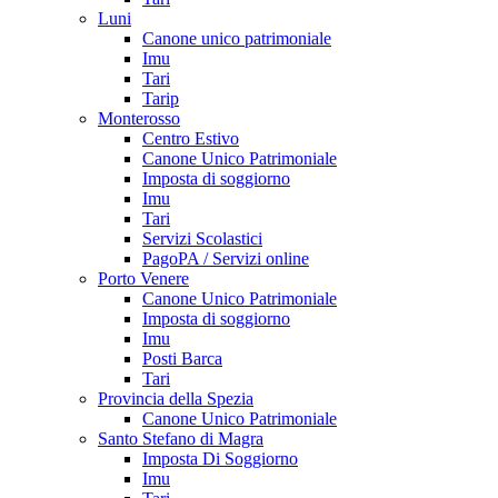
Luni
Canone unico patrimoniale
Imu
Tari
Tarip
Monterosso
Centro Estivo
Canone Unico Patrimoniale
Imposta di soggiorno
Imu
Tari
Servizi Scolastici
PagoPA / Servizi online
Porto Venere
Canone Unico Patrimoniale
Imposta di soggiorno
Imu
Posti Barca
Tari
Provincia della Spezia
Canone Unico Patrimoniale
Santo Stefano di Magra
Imposta Di Soggiorno
Imu