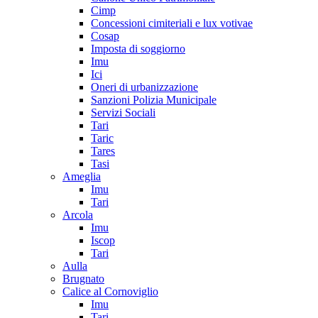
Cimp
Concessioni cimiteriali e lux votivae
Cosap
Imposta di soggiorno
Imu
Ici
Oneri di urbanizzazione
Sanzioni Polizia Municipale
Servizi Sociali
Tari
Taric
Tares
Tasi
Ameglia
Imu
Tari
Arcola
Imu
Iscop
Tari
Aulla
Brugnato
Calice al Cornoviglio
Imu
Tari