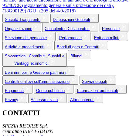
95/46/CE (regolamento generale sulla protezione dei dati).
(18G00129) (GU n.205 del 4-9-2018)
Società Trasparente
Disposizioni Generali
Organizzazione
Consulenti e Collaboratori
Personale
Selezione del personale
Performance
Enti controllati
Attività e procedimenti
Bandi di gara e Contratti
Sovvenzioni, Contributi, Sussidi e
Bilanci
Vantaggi economici
Beni immobili e Gestione patrimoni
Controlli e rilievi sull'amministrazione
Servizi erogati
Pagamenti
Opere pubbliche
Informazioni ambientali
Privacy
Accesso civico
Altri contenuti
CONTATTI
SPEZIA RISORSE SpA
centralino 0187 16 03 005