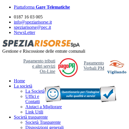
Piattaforma
Gare Telematiche
0187 16 03 005
info@speziarisorse.it
speziarisorse@pec.it
NewsLetter
Gestione e Riscossione delle entrate comunali
Pagamento tributi
Pagamento
e altri servizi
Verbali PM
On-Line
Home
La società
La Società
Uffici e
Contatti
Aiutaci a Migliorare
Link Utili
Società trasparente
Società Trasparente
Disposizioni generali