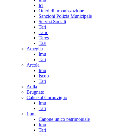
Ici
Oneri di urbanizzazione
Sanzioni Polizia Municipale
Servizi Sociali
Tari
Taric
Tares
Tasi
Ameglia
Imu
Tari
Arcola
Imu
Iscop
Tari
Aulla
Brugnato
Calice al Cornoviglio
Imu
Tari
Luni
Canone unico patrimoniale
Imu
Tari