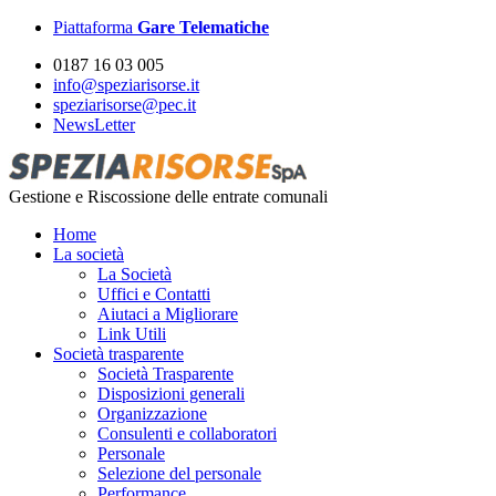
Piattaforma
Gare Telematiche
0187 16 03 005
info@speziarisorse.it
speziarisorse@pec.it
NewsLetter
Gestione e Riscossione delle entrate comunali
Home
La società
La Società
Uffici e Contatti
Aiutaci a Migliorare
Link Utili
Società trasparente
Società Trasparente
Disposizioni generali
Organizzazione
Consulenti e collaboratori
Personale
Selezione del personale
Performance