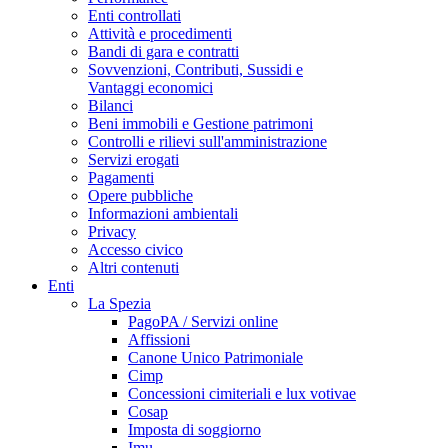
Enti controllati
Attività e procedimenti
Bandi di gara e contratti
Sovvenzioni, Contributi, Sussidi e
Vantaggi economici
Bilanci
Beni immobili e Gestione patrimoni
Controlli e rilievi sull'amministrazione
Servizi erogati
Pagamenti
Opere pubbliche
Informazioni ambientali
Privacy
Accesso civico
Altri contenuti
Enti
La Spezia
PagoPA / Servizi online
Affissioni
Canone Unico Patrimoniale
Cimp
Concessioni cimiteriali e lux votivae
Cosap
Imposta di soggiorno
Imu