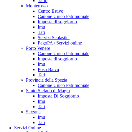
Tarip
Monterosso
Centro Estivo
Canone Unico Patrimoniale
Imposta di soggiorno
Imu
Tari
Servizi Scolastici
PagoPA / Servizi online
Porto Venere
Canone Unico Patrimoniale
Imposta di soggiorno
Imu
Posti Barca
Tari
Provincia della Spezia
Canone Unico Patrimoniale
Santo Stefano di Magra
Imposta Di Soggiorno
Imu
Tari
Sarzana
Imu
Tari
Servizi Online