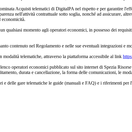
ominata Acquisti telematici di DigitalPA nel rispetto e per garantire l'eff
arenza nell'attività contrattuale sotto soglia, nonché ad assicurare, altres
ed economicità.
 un qualsiasi momento agli operatori economici, in possesso dei requisiti,
anto contenuto nel Regolamento e nelle sue eventuali integrazioni e mo
 modalità telematiche, attraverso la piattaforma accessibile al link
https
'elenco operatori economici pubblicato sul sito internet di Spezia Risorse
reditamento, durata e cancellazione, la forma delle comunicazioni, le mod
i e delle gare telematiche le guide (manuali e FAQ) e i riferimenti per l'a