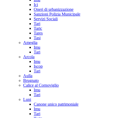
Ici
Oneri di urbanizzazione
Sanzioni Polizia Municipale
Servizi Sociali
Tari
Taric
Tares
Tasi
Ameglia
Imu
Tari
Arcola
Imu
Iscop
Tari
Aulla
Brugnato
Calice al Cornoviglio
Imu
Tari
Luni
Canone unico patrimoniale
Imu
Tari