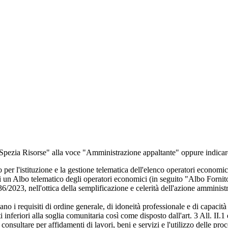
re "Spezia Risorse" alla voce "Amministrazione appaltante" oppure indi
 l'istituzione e la gestione telematica dell'elenco operatori economici d
un Albo telematico degli operatori economici (in seguito "Albo Fornitori")
 36/2023, nell'ottica della semplificazione e celerità dell'azione amministr
no i requisiti di ordine generale, di idoneità professionale e di capacità 
ti inferiori alla soglia comunitaria così come disposto dall'art. 3 All. I
 consultare per affidamenti di lavori, beni e servizi e l'utilizzo delle pro