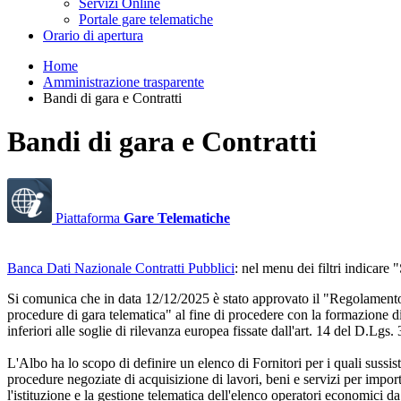
Servizi Online
Portale gare telematiche
Orario di apertura
Home
Amministrazione trasparente
Bandi di gara e Contratti
Bandi di gara e Contratti
Piattaforma
Gare Telematiche
Banca Dati Nazionale Contratti Pubblici
: nel menu dei filtri indica
Si comunica che in data 12/12/2025 è stato approvato il "Regolamento per
procedure di gara telematica" al fine di procedere con la formazione di 
inferiori alle soglie di rilevanza europea fissate dall'art. 14 del D.Lgs.
L'Albo ha lo scopo di definire un elenco di Fornitori per i quali sussista
procedure negoziate di acquisizione di lavori, beni e servizi per impor
l'istituzione e la gestione telematica dell'elenco operatori economici da