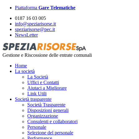
Piattaforma
Gare Telematiche
0187 16 03 005
info@speziarisorse.it
speziarisorse@pec.it
NewsLetter
Gestione e Riscossione delle entrate comunali
Home
La società
La Società
Uffici e Contatti
Aiutaci a Migliorare
Link Utili
Società trasparente
Società Trasparente
Disposizioni generali
Organizzazione
Consulenti e collaboratori
Personale
Selezione del personale
Performance