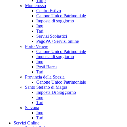
Tarip
Monterosso
Centro Estivo
Canone Unico Patrimoniale
Imposta di soggiorno
Imu
Tari
Servizi Scolastici
PagoPA / Servizi online
Porto Venere
Canone Unico Patrimoniale
Imposta di soggiorno
Imu
Posti Barca
Tari
Provincia della Spezia
Canone Unico Patrimoniale
Santo Stefano di Magra
Imposta Di Soggiorno
Imu
Tari
Sarzana
Imu
Tari
Servizi Online