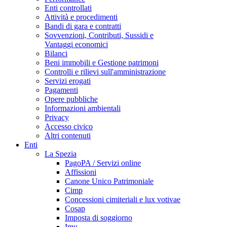
Enti controllati
Attività e procedimenti
Bandi di gara e contratti
Sovvenzioni, Contributi, Sussidi e
Vantaggi economici
Bilanci
Beni immobili e Gestione patrimoni
Controlli e rilievi sull'amministrazione
Servizi erogati
Pagamenti
Opere pubbliche
Informazioni ambientali
Privacy
Accesso civico
Altri contenuti
Enti
La Spezia
PagoPA / Servizi online
Affissioni
Canone Unico Patrimoniale
Cimp
Concessioni cimiteriali e lux votivae
Cosap
Imposta di soggiorno
Imu